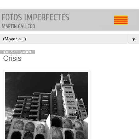
▼
30 oct 2008
Crisis