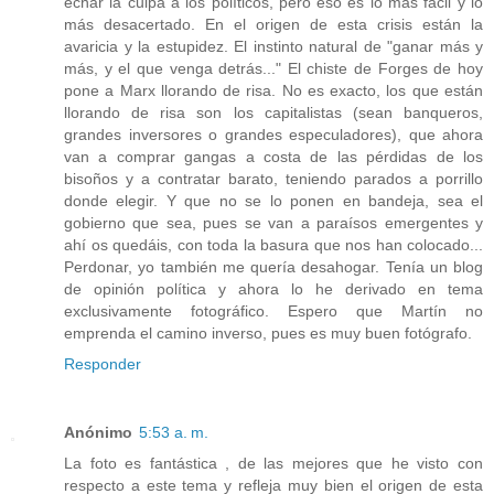
echar la culpa a los políticos, pero eso es lo más facil y lo
más desacertado. En el origen de esta crisis están la
avaricia y la estupidez. El instinto natural de "ganar más y
más, y el que venga detrás..." El chiste de Forges de hoy
pone a Marx llorando de risa. No es exacto, los que están
llorando de risa son los capitalistas (sean banqueros,
grandes inversores o grandes especuladores), que ahora
van a comprar gangas a costa de las pérdidas de los
bisoños y a contratar barato, teniendo parados a porrillo
donde elegir. Y que no se lo ponen en bandeja, sea el
gobierno que sea, pues se van a paraísos emergentes y
ahí os quedáis, con toda la basura que nos han colocado...
Perdonar, yo también me quería desahogar. Tenía un blog
de opinión política y ahora lo he derivado en tema
exclusivamente fotográfico. Espero que Martín no
emprenda el camino inverso, pues es muy buen fotógrafo.
Responder
Anónimo
5:53 a. m.
La foto es fantástica , de las mejores que he visto con
respecto a este tema y refleja muy bien el origen de esta