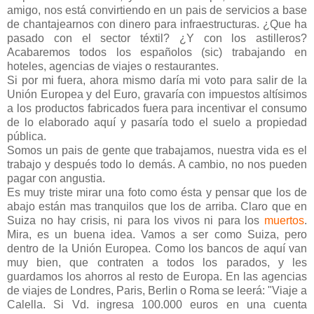
amigo, nos está convirtiendo en un pais de servicios a base
de chantajearnos con dinero para infraestructuras. ¿Que ha
pasado con el sector téxtil? ¿Y con los astilleros?
Acabaremos todos los españolos (sic) trabajando en
hoteles, agencias de viajes o restaurantes.
Si por mi fuera, ahora mismo daría mi voto para salir de la
Unión Europea y del Euro, gravaría con impuestos altísimos
a los productos fabricados fuera para incentivar el consumo
de lo elaborado aquí y pasaría todo el suelo a propiedad
pública.
Somos un pais de gente que trabajamos, nuestra vida es el
trabajo y después todo lo demás. A cambio, no nos pueden
pagar con angustia.
Es muy triste mirar una foto como ésta y pensar que los de
abajo están mas tranquilos que los de arriba. Claro que en
Suiza no hay crisis, ni para los vivos ni para los
muertos
.
Mira, es un buena idea. Vamos a ser como Suiza, pero
dentro de la Unión Europea. Como los bancos de aquí van
muy bien, que contraten a todos los parados, y les
guardamos los ahorros al resto de Europa. En las agencias
de viajes de Londres, Paris, Berlin o Roma se leerá: "Viaje a
Calella. Si Vd. ingresa 100.000 euros en una cuenta